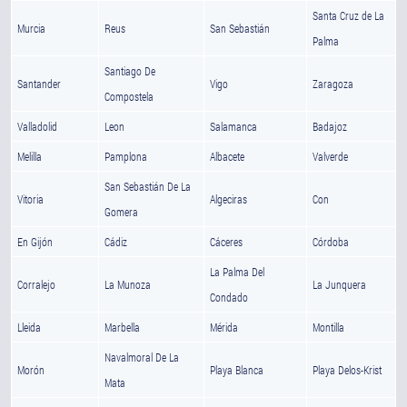
Santa Cruz de La
Murcia
Reus
San Sebastián
Palma
Santiago De
Santander
Vigo
Zaragoza
Compostela
Valladolid
Leon
Salamanca
Badajoz
Melilla
Pamplona
Albacete
Valverde
San Sebastián De La
Vitoria
Algeciras
Con
Gomera
En Gijón
Cádiz
Cáceres
Córdoba
La Palma Del
Corralejo
La Munoza
La Junquera
Condado
Lleida
Marbella
Mérida
Montilla
Navalmoral De La
Morón
Playa Blanca
Playa Delos-Krist
Mata